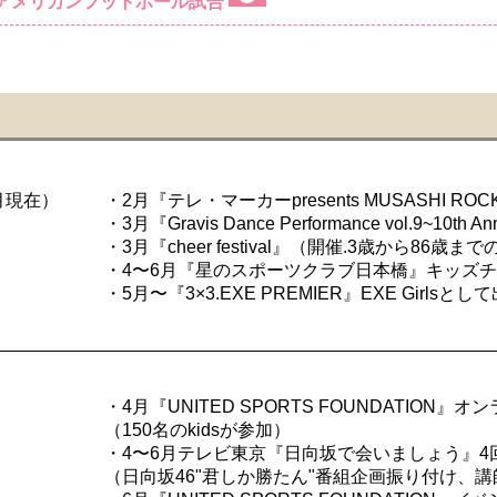
アメリカンフットボール試合
月現在）
・2月『テレ・マーカーpresents MUSASHI ROC
・3月『Gravis Dance Performance vol.9~10th
・3月『cheer festival』（開催.3歳から86
・4〜6月『星のスポーツクラブ日本橋』キッズ
・5月〜『3×3.EXE PREMIER』EXE Girlsと
・4月『UNITED SPORTS FOUNDATION
（150名のkidsが参加）
・4〜6月テレビ東京『日向坂で会いましょう』4
（日向坂46"君しか勝たん"番組企画振り付け、