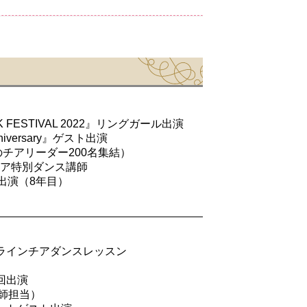
K FESTIVAL 2022』リングガール出演
 Anniversary』ゲスト出演
歳までのチアリーダー200名集結）
チア特別ダンス講師
して出演（8年目）
』オンラインチアダンスレッスン
回出演
講師担当）